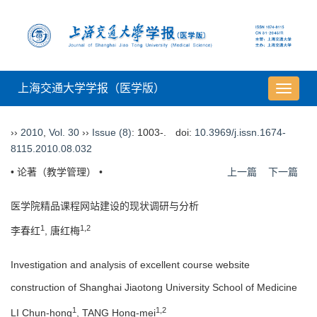
上海交通大学学报（医学版）
导
航
切
››
2010
,
Vol. 30
››
Issue (8)
: 1003-.
doi:
10.3969/j.issn.1674-
换
8115.2010.08.032
• 论著（教学管理） •
上一篇
下一篇
医学院精品课程网站建设的现状调研与分析
1
1,2
李春红
, 唐红梅
Investigation and analysis of excellent course website
construction of Shanghai Jiaotong University School of Medicine
1
1,2
LI Chun-hong
, TANG Hong-mei