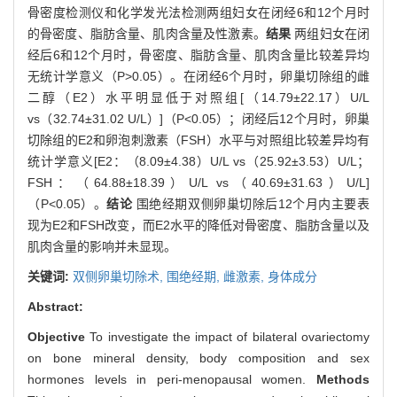
骨密度检测仪和化学发光法检测两组妇女在闭经6和12个月时
的骨密度、脂肪含量、肌肉含量及性激素。
结果
两组妇女在闭
经后6和12个月时，骨密度、脂肪含量、肌肉含量比较差异均
无统计学意义（P>0.05）。在闭经6个月时，卵巢切除组的雌
二醇（E2）水平明显低于对照组[（14.79±22.17）U/L
vs（32.74±31.02 U/L）]（P<0.05）；闭经后12个月时，卵巢
切除组的E2和卵泡刺激素（FSH）水平与对照组比较差异均有
统计学意义[E2：（8.09±4.38）U/L vs（25.92±3.53）U/L；
FSH：（64.88±18.39）U/L vs（40.69±31.63）U/L]
（P<0.05）。
结论
围绝经期双侧卵巢切除后12个月内主要表
现为E2和FSH改变，而E2水平的降低对骨密度、脂肪含量以及
肌肉含量的影响并未显现。
关键词:
双侧卵巢切除术,
围绝经期,
雌激素,
身体成分
Abstract:
Objective
To investigate the impact of bilateral ovariectomy
on bone mineral density, body composition and sex
hormones levels in peri-menopausal women.
Methods