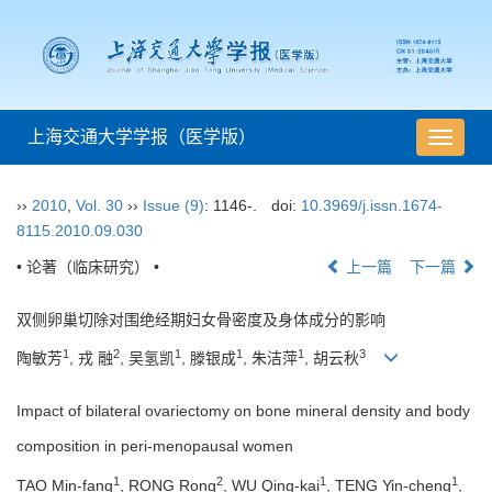
上海交通大学学报（医学版）
导
航
切
››
2010
,
Vol. 30
››
Issue (9)
: 1146-.
doi:
10.3969/j.issn.1674-
换
8115.2010.09.030
• 论著（临床研究） •
上一篇
下一篇
双侧卵巢切除对围绝经期妇女骨密度及身体成分的影响
1
2
1
1
1
3
陶敏芳
, 戎 融
, 吴氢凯
, 滕银成
, 朱洁萍
, 胡云秋
Impact of bilateral ovariectomy on bone mineral density and body
composition in peri-menopausal women
1
2
1
1
TAO Min-fang
, RONG Rong
, WU Qing-kai
, TENG Yin-cheng
,