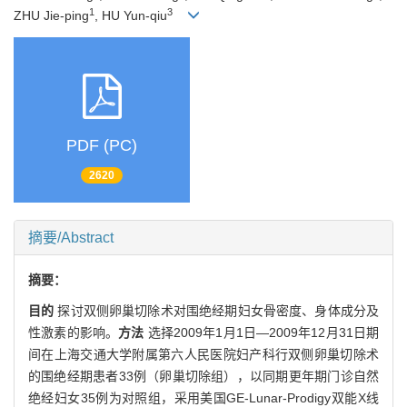
1
3
ZHU Jie-ping
, HU Yun-qiu
PDF (PC)
2620
摘要/Abstract
摘要：
目的
探讨双侧卵巢切除术对围绝经期妇女骨密度、身体成分及
性激素的影响。
方法
选择2009年1月1日—2009年12月31日期
间在上海交通大学附属第六人民医院妇产科行双侧卵巢切除术
的围绝经期患者33例（卵巢切除组），以同期更年期门诊自然
绝经妇女35例为对照组，采用美国GE-Lunar-Prodigy双能X线