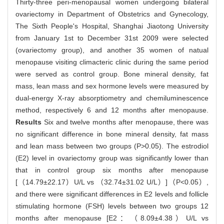
Thirty-three peri-menopausal women undergoing bilateral
ovariectomy in Department of Obstetrics and Gynecology,
The Sixth People's Hospital, Shanghai Jiaotong University
from January 1st to December 31st 2009 were selected
(ovariectomy group), and another 35 women of natual
menopause visiting climacteric clinic during the same period
were served as control group. Bone mineral density, fat
mass, lean mass and sex hormone levels were measured by
dual-energy X-ray absorptiometry and chemiluminescence
method, respectively 6 and 12 months after menopause.
Results
Six and twelve months after menopause, there was
no significant difference in bone mineral density, fat mass
and lean mass between two groups (P>0.05). The estrodiol
(E2) level in ovariectomy group was significantly lower than
that in control group six months after menopause
[（14.79±22.17）U/L vs （32.74±31.02 U/L）]（P<0.05）,
and there were significant differences in E2 levels and follicle
stimulating hormone (FSH) levels between two groups 12
months after menopause [E2：（8.09±4.38）U/L vs