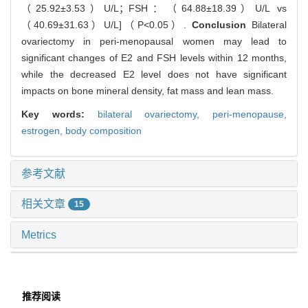
（25.92±3.53）U/L；FSH：（64.88±18.39）U/L vs
（40.69±31.63）U/L]（P<0.05）.
Conclusion
Bilateral
ovariectomy in peri-menopausal women may lead to
significant changes of E2 and FSH levels within 12 months,
while the decreased E2 level does not have significant
impacts on bone mineral density, fat mass and lean mass.
Key words:
bilateral ovariectomy,
peri-menopause,
estrogen,
body composition
参考文献
相关文章
15
Metrics
推荐阅读