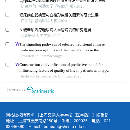
Lp-pla2与2型糖尿病慢性血管并发症关系的研究进展
刘恩琳 等, 南通大学学报(医学版), 2025
糖尿病血管病变与血栓形成相关因素的研究进展
许荣 等, 赣南医科大学, 2024
Α-硫辛酸治疗糖尿病大血管病变的研究进展
河北医科大学学报, 2025
The signaling pathways of selected traditional chinese
medicine prescriptions and their metabolites in the
treatment of diabetic cardiomyopathy: a review
Frontiers in Pharmacology
Construction and verification of predictive model for
influencing factors of quality of life in patients with type 2
diabetic nephropathy: a hospital-based retrospective study
Archivos Espanoles De Urologia, 2023
Powered by
网站版权所有 © 《上海交通大学学报（医学版）》编辑部
地址：上海市重庆南路280号 邮编：200025 电话：021-
63846590 E-mail：
xuebao@shsmu.edu.cn