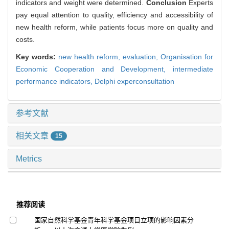
indicators and weight were determined.
Conclusion
Experts
pay equal attention to quality, efficiency and accessibility of
new health reform, while patients focus more on quality and
costs.
Key words:
new health reform,
evaluation,
Organisation for
Economic Cooperation and Development,
intermediate
performance indicators,
Delphi experconsultation
参考文献
相关文章
15
Metrics
推荐阅读
国家自然科学基金青年科学基金项目立项的影响因素分