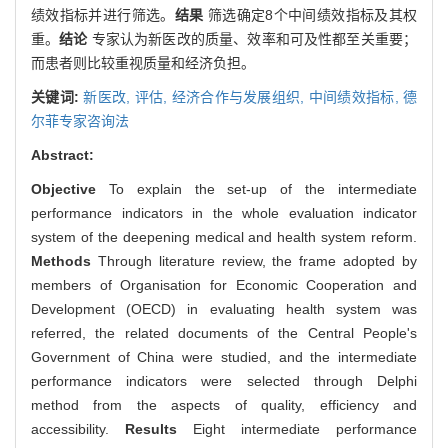
绩效指标并进行筛选。
结果
筛选确定8个中间绩效指标及其权
重。
结论
专家认为新医改的质量、效率和可及性都至关重要；
而患者则比较重视质量和经济负担。
关键词:
新医改,
评估,
经济合作与发展组织,
中间绩效指标,
德
尔菲专家咨询法
Abstract:
Objective
To explain the set-up of the intermediate
performance indicators in the whole evaluation indicator
system of the deepening medical and health system reform.
Methods
Through literature review, the frame adopted by
members of Organisation for Economic Cooperation and
Development (OECD) in evaluating health system was
referred, the related documents of the Central People's
Government of China were studied, and the intermediate
performance indicators were selected through Delphi
method from the aspects of quality, efficiency and
accessibility.
Results
Eight intermediate performance