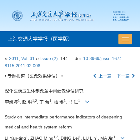
上海交通大学学报（医学版）
导
航
切
››
2011
,
Vol. 31
››
Issue (2)
: 144-.
doi:
10.3969/j.issn.1674-
换
8115.2011.02.006
• 专题报道（医改效果评估） •
上一篇
下一篇
深化医药卫生体制改革中间绩效评估研究
1
1,2
1
1
1
李妍婷
, 赵 明
, 丁 蕾
, 陆 琳
, 马 进
Study on intermediate performance indicators of deepening
medical and health system reform
1
1,2
1
1
1
LI Yan-ting
, ZHAO Ming
, DING Lei
, LU Lin
, MA Jin