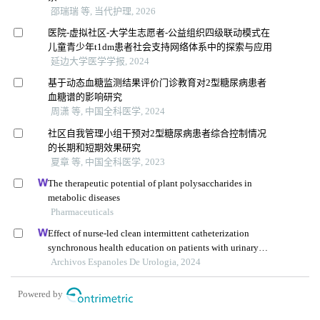
邵瑞瑞 等, 当代护理, 2026
医院-虚拟社区-大学生志愿者-公益组织四级联动模式在
儿童青少年t1dm患者社会支持网络体系中的探索与应用
延边大学医学学报, 2024
基于动态血糖监测结果评价门诊教育对2型糖尿病患者
血糖谱的影响研究
周潇 等, 中国全科医学, 2024
社区自我管理小组干预对2型糖尿病患者综合控制情况
的长期和短期效果研究
夏章 等, 中国全科医学, 2023
The therapeutic potential of plant polysaccharides in
metabolic diseases
Pharmaceuticals
Effect of nurse-led clean intermittent catheterization
synchronous health education on patients with urinary
dysfunction after spinal cord injury
Archivos Espanoles De Urologia, 2024
Powered by