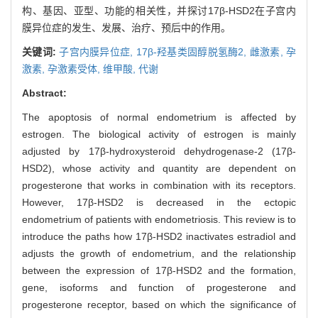
构、基因、亚型、功能的相关性，并探讨17β-HSD2在子宫内
膜异位症的发生、发展、治疗、预后中的作用。
关键词:
子宫内膜异位症,
17β-羟基类固醇脱氢酶2,
雌激素,
孕
激素,
孕激素受体,
维甲酸,
代谢
Abstract:
The apoptosis of normal endometrium is affected by
estrogen. The biological activity of estrogen is mainly
adjusted by 17β-hydroxysteroid dehydrogenase-2 (17β-
HSD2), whose activity and quantity are dependent on
progesterone that works in combination with its receptors.
However, 17β-HSD2 is decreased in the ectopic
endometrium of patients with endometriosis. This review is to
introduce the paths how 17β-HSD2 inactivates estradiol and
adjusts the growth of endometrium, and the relationship
between the expression of 17β-HSD2 and the formation,
gene, isoforms and function of progesterone and
progesterone receptor, based on which the significance of