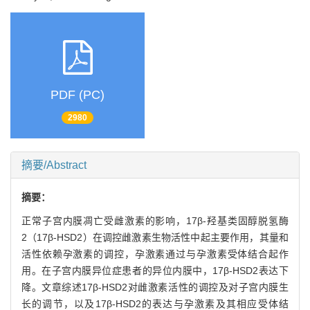
PDF (PC)
2980
摘要/Abstract
摘要：
正常子宫内膜凋亡受雌激素的影响，17β-羟基类固醇脱氢酶
2（17β-HSD2）在调控雌激素生物活性中起主要作用，其量和
活性依赖孕激素的调控，孕激素通过与孕激素受体结合起作
用。在子宫内膜异位症患者的异位内膜中，17β-HSD2表达下
降。文章综述17β-HSD2对雌激素活性的调控及对子宫内膜生
长的调节，以及17β-HSD2的表达与孕激素及其相应受体结