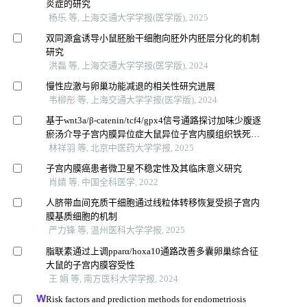
炎症的研究
杨乐 等, 上海交通大学学报(医学版), 2025
双同源盒诱导小鼠胚胎干细胞向胚外内胚层分化的机制
研究
洪磊 等, 上海交通大学学报(医学版), 2024
慢性应激与卵巢功能减退的相关性研究进展
韦柳彤 等, 上海交通大学学报(医学版), 2024
基于wnt3a/β-catenin/tcf4/gpx4信号通路探讨加味少腹逐
瘀汤介导子宫内膜异位症大鼠异位子宫内膜组织铁死亡
的机制研究
林祥羽 等, 北京中医药大学学报, 2025
子宫内膜癌患者微卫星不稳定性及其临床意义研究
肖婧 等, 中国全科医学, 2022
人脐带血间充质干细胞通过线粒体转移恢复受损子宫内
膜基质细胞的机制
严力锋 等, 温州医科大学学报, 2025
脂联素通过上调pparα/hoxa10通路改善多囊卵巢综合征
大鼠的子宫内膜容受性
王 娟 等, 南方医科大学学报, 2024
Risk factors and prediction methods for endometriosis