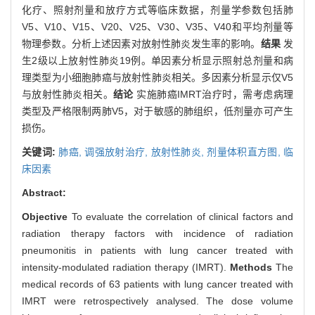
化疗、照射剂量和放疗方式等临床数据，剂量学参数包括肺
V5、V10、V15、V20、V25、V30、V35、V40和平均剂量等
物理参数。分析上述因素对放射性肺炎发生率的影响。
结果
发
生2级以上放射性肺炎19例。单因素分析显示照射总剂量和病
理类型为小细胞肺癌与放射性肺炎相关。多因素分析显示仅V5
与放射性肺炎相关。
结论
实施肺癌IMRT治疗时，需考虑病理
类型及严格限制两肺V5，对于敏感的肺组织，低剂量亦可产生
损伤。
关键词:
肺癌,
调强放射治疗,
放射性肺炎,
剂量体积直方图,
临
床因素
Abstract:
Objective
To evaluate the correlation of clinical factors and
radiation therapy factors with incidence of radiation
pneumonitis in patients with lung cancer treated with
intensity-modulated radiation therapy (IMRT).
Methods
The
medical records of 63 patients with lung cancer treated with
IMRT were retrospectively analysed. The dose volume