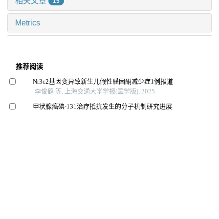
相关文章
15
Metrics
推荐阅读
Nr3c2基因变异致新生儿假性醛固酮减少症1例报道
李俊鹤 等, 上海交通大学学报(医学版), 2025
甲状腺癌碘-131治疗抵抗发生的分子机制研究进展
刘诗琪 等, 上海交通大学学报(医学版), 2024
肝硬化失代偿期门静脉高压症病理生理及分子机制改变
的研究进展
樊强 等, 上海交通大学学报(医学版), 2024
钙离子转运atp酶b2杂合突变导致小鼠渐进性前庭功能障
碍
刘祎晴 等, 上海交通大学学报(医学版), 2024
双侧醛固酮被抑制的原发性醛固酮增多症的临诊应对1
例
中华高血压杂志（中英文）, 2025