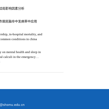
结局影响因素分析
市居民脑卒中发病率中应用
rship, in-hospital mortality, and
medical expenses: an analysis of three common conditions in china
y on mental health and sleep in
ral calculi in the emergency
4
@shsmu.edu.cn