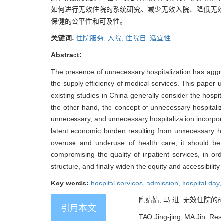
如何进行无效住院的系统研究、减少无效入院、降低无
保健的公平性和可及性。
关键词:
住院服务,
入院,
住院日,
适宜性
Abstract:
The presence of unnecessary hospitalization has aggra
the supply efficiency of medical services. This paper 
existing studies in China generally consider the hospi
the other hand, the concept of unnecessary hospitaliza
unnecessary, and unnecessary hospitalization incorporat
latent economic burden resulting from unnecessary h
overuse and underuse of health care, it should be
compromising the quality of inpatient services, in or
structure, and finally widen the equity and accessibility
Key words:
hospital services,
admission,
hospital day
陶婧婧, 马 进. 无效住院的研究
引用本文
TAO Jing-jing, MA Jin. Res