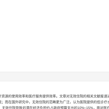
疗资源的使用效率和医疗服务提供效率。文章对无效住院的相关文献报道
院；而在国外研究中，无效住院的范畴更为广泛，认为医院提供的低诊疗
无效住院导致的潜在经济负担约占政府预算支出的10%~15%，面对医