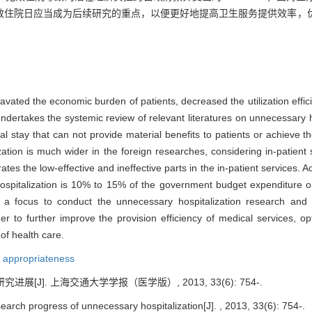
效住院日应当成为后续研究的重点，以便更好地提高卫生服务提供效率，
vated the economic burden of patients, decreased the utilization effi
undertakes the systemic review of relevant literatures on unnecessary h
tal stay that can not provide material benefits to patients or achieve 
tion is much wider in the foreign researches, considering in-patient s
es the low-effective and ineffective parts in the in-patient services. Ac
ospitalization is 10% to 15% of the government budget expenditure on
 a focus to conduct the unnecessary hospitalization research and
der to further improve the provision efficiency of medical services, o
 of health care.
,
appropriateness
进展[J]. 上海交通大学学报（医学版）, 2013, 33(6): 754-.
earch progress of unnecessary hospitalization[J]. , 2013, 33(6): 754-.