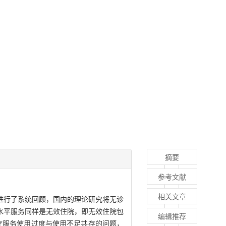
摘要
参考文献
相关文章
进行了系统回顾，国内的理论研究将无诊
水平服务同样是无效住院，即无效住院包
编辑推荐
疗服务使用过度与使用不足共存的问题，