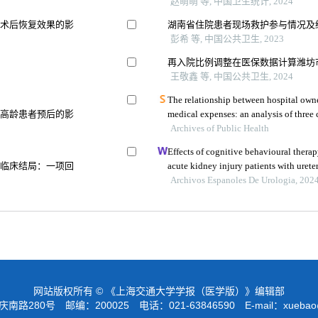
赵萌萌 等, 中国卫生统计, 2024
及术后恢复效果的影
湖南省住院患者现场救护参与情况及
彭希 等, 中国公共卫生, 2023
再入院比例调整在医保数据计算潍坊
王敬鑫 等, 中国公共卫生, 2024
The relationship between hospital owne
折高龄患者预后的影
Archives of Public Health
Effects of cognitive behavioural therap
良临床结局：一项回
acute kidney injury patients with urete
department: a retrospective study
Archivos Espanoles De Urologia, 202
网站版权所有 © 《上海交通大学学报（医学版）》编辑部
路280号 邮编：200025 电话：021-63846590 E-mail：
xuebao