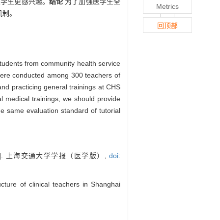
且学生更感兴趣。
结论
为了加强医学生全
Metrics
机制。
回顶部
students from community health service
were conducted among 300 teachers of
 and practicing general trainings at CHS
l medical trainings, we should provide
he same evaluation standard of tutorial
. 上海交通大学学报（医学版）,
doi:
ture of clinical teachers in Shanghai