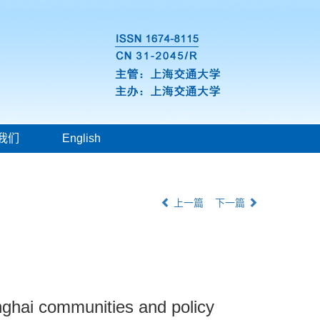
我们
English
上一篇
下一篇
anghai communities and policy