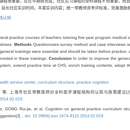
课程很重要，应在早期就完成；社区见习课程的全科课程不但重要，而
；延长社区实训时间，丰富实训内容；统一带教师资考评标准，完善激励
践认知
neral practice courses of teachers tutoring five-year program medical 
advises.
Methods
Questionnaire survey method and case interviews 
y general trainings were essential and should be taken before practice,
rested in these trainings.
Conclusion
In order to improve the genera
system, extend practice time at CHS, enrich training contents, adopt t
alth service center,
curriculum structure,
practice cognition
，等. 上海市社区带教医师对全科医学课程结构的认知与政策建议[J]
.2014.02.019
.
GONG Rui-jie, et al. Cognition on general practice curriculum struc
ggestion[J]. ,
doi: 10.3969/j.issn.1674-8115.2014.02.019
.