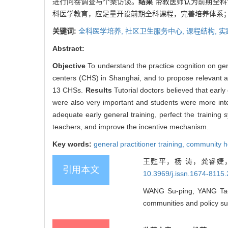
进行问卷调查与个案访谈。
结果
带教医师认为前期全科
科医学教育，应足量开设前期全科课程，完善培养体系
关键词:
全科医学培养,
社区卫生服务中心,
课程结构,
实
Abstract:
Objective
To understand the practice cognition on ge
centers (CHS) in Shanghai, and to propose relevant 
13 CHSs.
Results
Tutorial doctors believed that earl
were also very important and students were more inte
adequate early general training, perfect the training 
teachers, and improve the incentive mechanism.
Key words:
general practitioner training,
community he
王甦平，杨 涛，龚睿婕
引用本文
10.3969/j.issn.1674-8115
WANG Su-ping, YANG Tao, 
communities and policy su