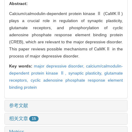
Abstract:
Calcium/calmodulin-dependent protein kinase Ⅱ (CaMKⅡ)
plays a crucial role in regulation of synaptic plasticity,
glutamate receptors, and phosphorylation of cyclic
adenosine phosphate response element binding protein
(CREB), which are relevant to the major depressive disorder.
This paper reviews possible mechanisms of CaMKⅡ in the
process of major depressive disorder.
Key words:
major depressive disorder,
calcium/calmodulin-
dependent protein kinase Ⅱ,
synaptic plasticity,
glutamate
receptors,
cyclic adenosine phosphate response element
binding protein
参考文献
相关文章
15
Metrics