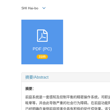
SHI Hai-bo
PDF (PC)
3105
摘要/Abstract
摘要：
前庭系统是一套感知及控制平衡的精密操作系统，司职
眩晕等，并由此导致严重的社会行为障碍。在前庭功能
已经明确在单侧前庭损害中具有积极的促代偿效果。该