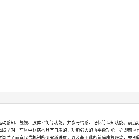
运动感知、凝视、肢体平衡等功能，并参与情感、记忆等认知功能。前庭
障碍早期，前庭中枢结构具有自发的、功能强大的再平衡功能，亦即前庭
文阐述了前庭代偿机制的研究新进展，以及基于此的前庭康复理念，亦即