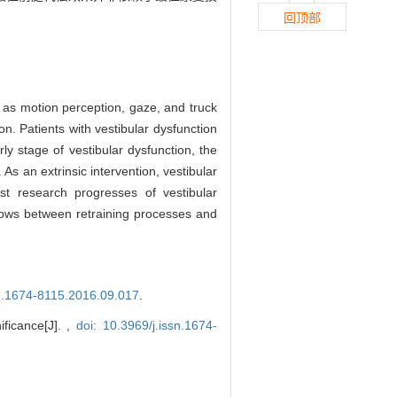
回顶部
 as motion perception, gaze, and truck
on. Patients with vestibular dysfunction
rly stage of vestibular dysfunction, the
As an extrinsic intervention, vestibular
est research progresses of vestibular
ndows between retraining processes and
sn.1674-8115.2016.09.017
.
ficance[J]. ,
doi: 10.3969/j.issn.1674-