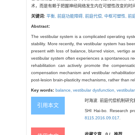
术，而是有赖于把握神经网络发生内在可塑性改变的时
关键词:
平衡,
前庭功能障碍,
前庭代偿,
中枢可塑性,
前
Abstract:
The vestibular system is a complicated operating syst
stability. More recently, the vestibular system has bee
present with loss of balance, blurred vision, vertigo a
vestibular system often experiences a spontaneous recov
rehabilitation can actively promote the compensatio
compensation mechanism and vestibular rehabilitation
post-lesion brain-plasticity mechanisms, rather than re
Key words:
balance,
vestibular dysfunction,
vestibula
时海波. 前庭代偿机制研究
引用本文
SHI Hai-bo. Research pro
8115.2016.09.017
.
收藏文章
0
/
推荐