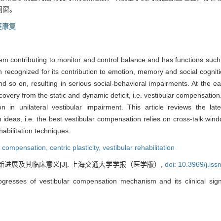
间窗。
庭康复
em contributing to monitor and control balance and has functions such
n recognized for its contribution to emotion, memory and social cogniti
nd so on, resulting in serious social-behavioral impairments. At the ea
ery from the static and dynamic deficit, i.e. vestibular compensation. 
n in unilateral vestibular impairment. This article reviews the lat
 ideas, i.e. the best vestibular compensation relies on cross-talk wi
habilitation techniques.
r compensation,
centric plasticity,
vestibular rehabilitation
新进展及其临床意义[J]. 上海交通大学学报（医学版）,
doi: 10.3969/j.is
gresses of vestibular compensation mechanism and its clinical signi