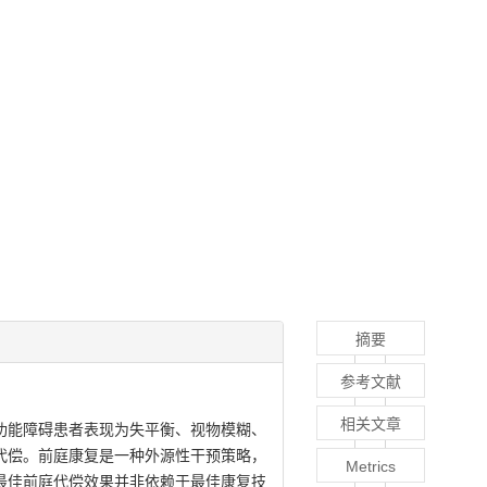
摘要
参考文献
相关文章
功能障碍患者表现为失平衡、视物模糊、
代偿。前庭康复是一种外源性干预策略，
Metrics
最佳前庭代偿效果并非依赖于最佳康复技