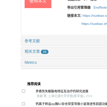
使用本文
导出引用管理器
EndNote
链接本文:
https://xuebao.
https://xuebao.
参考文献
相关文章
15
Metrics
推荐阅读
矛盾性失眠脑电特征及治疗的研究进展
张毓 等, 上海交通大学学报(医学版), 2024
钙离子转运atp酶b2杂合突变导致小鼠渐进性前庭功