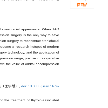
回顶部
nd craniofacial appearance. When TAO
ession surgery is the only way to save
on surgery to reconstruct craniofacial
s become a research hotspot of modern
rgery technology, and the application of
ression range, precise intra-operative
ove the value of orbital decompression
报（医学版）,
doi: 10.3969/j.issn.1674-
 the treatment of thyroid-associated