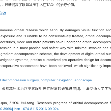
，显著提高了眼眶减压手术在TAO中的治疗价值。
窥镜
oimmune orbital disease which seriously damages visual function a
exposure and is unable to be conservatively treated, orbital decompr
procedures, more and more patients have undergone orbital decompressi
pression in a most precise and safest way with minimal invasion ha
tal gradient decompression scheme, the development of digital orbital su
vigation systems, precise customized pre-operative design for decomp
ostoperative assessment have been achieved, which significantly impr
al decompression surgery,
computer navigation,
endoscope
 眼眶减压术治疗甲状腺相关性眼病的研究进展[J]. 上海交通大学学
un, ZHOU Hui-fang. Research progress of orbital decompression for
10.3969/j.issn.1674-8115.2016.09.024
.