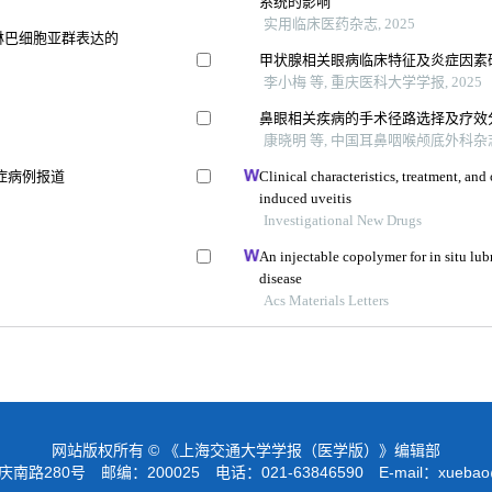
系统的影响
实用临床医药杂志, 2025
淋巴细胞亚群表达的
甲状腺相关眼病临床特征及炎症因素
李小梅 等, 重庆医科大学学报, 2025
鼻眼相关疾病的手术径路选择及疗效
康晓明 等, 中国耳鼻咽喉颅底外科杂志,
症病例报道
Clinical characteristics, treatment, a
induced uveitis
Investigational New Drugs
An injectable copolymer for in situ lubr
disease
Acs Materials Letters
网站版权所有 © 《上海交通大学学报（医学版）》编辑部
路280号 邮编：200025 电话：021-63846590 E-mail：
xuebao