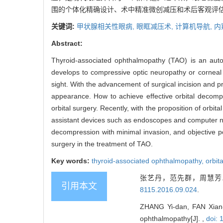
围的个体化精确设计、术中精准微创减压和术后客观评估
关键词:
甲状腺相关性眼病,
眼眶减压术,
计算机导航,
内
Abstract:
Thyroid-associated ophthalmopathy (TAO) is an aut
develops to compressive optic neuropathy or corneal 
sight. With the advancement of surgical incision and 
appearance. How to achieve effective orbital decom
orbital surgery. Recently, with the proposition of orbi
assistant devices such as endoscopes and computer na
decompression with minimal invasion, and objective p
surgery in the treatment of TAO.
Key words:
thyroid-associated ophthalmopathy,
orbit
张艺丹，范先群，周慧芳.
引用本文
8115.2016.09.024
.
ZHANG Yi-dan, FAN Xian-q
ophthalmopathy[J]. ,
doi: 