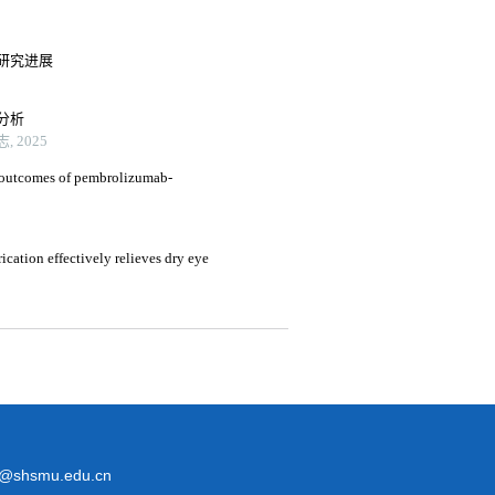
研究进展
分析
 2025
nd outcomes of pembrolizumab-
ication effectively relieves dry eye
@shsmu.edu.cn