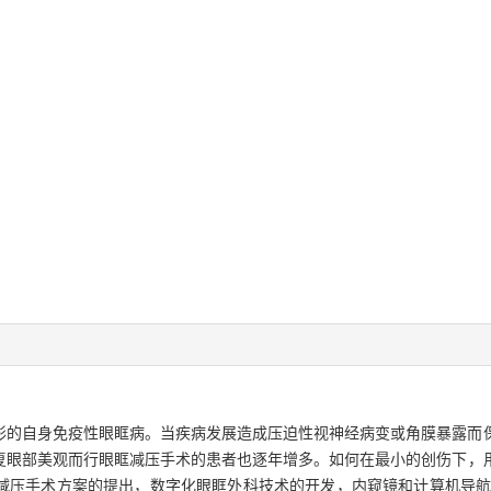
外形的自身免疫性眼眶病。当疾病发展造成压迫性视神经病变或角膜暴露而
复眼部美观而行眼眶减压手术的患者也逐年增多。如何在最小的创伤下，
减压手术方案的提出，数字化眼眶外科技术的开发，内窥镜和计算机导航