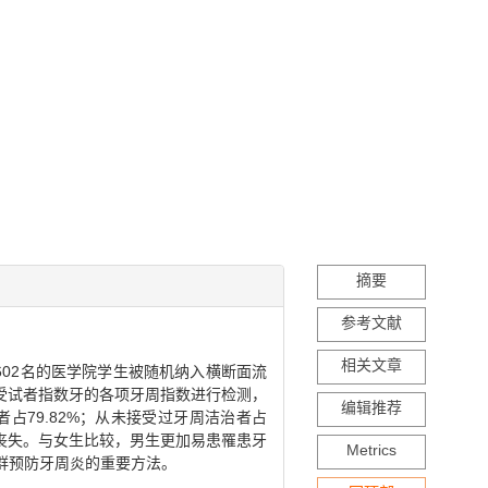
摘要
参考文献
相关文章
 602名的医学院学生被随机纳入横断面流
受试者指数牙的各项牙周指数进行检测，
编辑推荐
者占79.82%；从未接受过牙周洁治者占
附着丧失。与女生比较，男生更加易患罹患牙