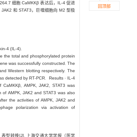
4.7 细胞 CaMKKβ 表达后，IL-4 促进
回顶部
JAK2 和 STAT3，巨噬细胞向 M2 型极
in-4 (IL-4).
the total and phosphorylated protein
gene was successfully constructed. The
 Western blotting respectively. The
was detected by RT-PCR. Results · IL-4
on of CaMKKβ, AMPK, JAK2, STAT3 was
tion of AMPK, JAK2 and STAT3 was also
ter the activities of AMPK, JAK2 and
age polarization via activation of
M2 表型转换[J]. 上海交通大学学报（医学