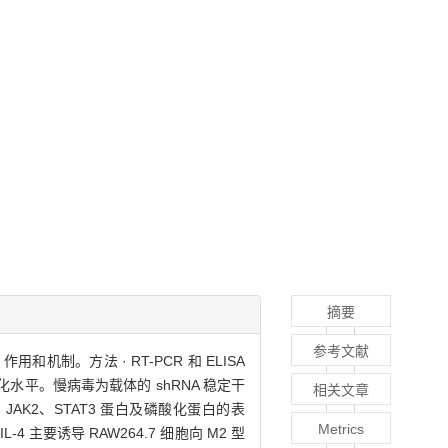
摘要
参考文献
和机制。方法 · RT-PCR 和 ELISA
达及磷酸化水平。慢病毒为载体的 shRNA 稳定干
相关文章
AMPK、JAK2、STAT3 蛋白及磷酸化蛋白的表
Metrics
-4 主要诱导 RAW264.7 细胞向 M2 型