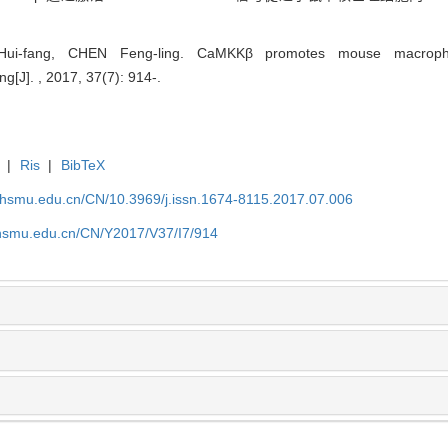
Hui-fang, CHEN Feng-ling. CaMKKβ promotes mouse macrophag
[J]. , 2017, 37(7): 914-.
|
Ris
|
BibTeX
shsmu.edu.cn/CN/10.3969/j.issn.1674-8115.2017.07.006
shsmu.edu.cn/CN/Y2017/V37/I7/914