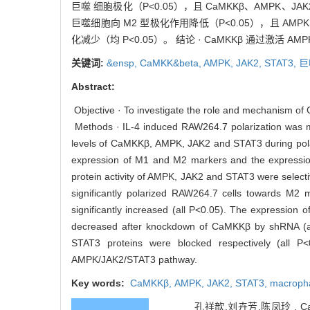
巨噬 细胞极化（P<0.05），且 CaMKKβ、AMPK、JAK
巨噬细胞向 M2 型极化作用降低（P<0.05），且 AMPK、
化减少（均 P<0.05）。 结论 · CaMKKβ 通过激活 AMP
关键词:
&ensp,
CaMKK&beta,
AMPK,
JAK2,
STAT3,
巨
Abstract:
Objective · To investigate the role and mechanism of
Methods · IL-4 induced RAW264.7 polarization was m
levels of CaMKKβ, AMPK, JAK2 and STAT3 during polari
expression of M1 and M2 markers and the expressio
protein activity of AMPK, JAK2 and STAT3 were selecti
significantly polarized RAW264.7 cells towards M
significantly increased (all P<0.05). The expressi
decreased after knockdown of CaMKKβ by shRNA (all
STAT3 proteins were blocked respectively (all 
AMPK/JAK2/STAT3 pathway.
Key words:
CaMKKβ,
AMPK,
JAK2,
STAT3,
macropha
孔祥歆,刘卉芳,陈凤玲 . C