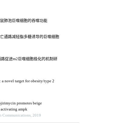
路增强小鼠肺泡巨噬细胞的吞噬功能
焦亡通路减轻脂多糖诱导的巨噬细胞
号通路促进m2巨噬细胞极化的机制研
a novel target for obesity/type 2
ojirimycin promotes beige
a activating ampk
ch Communications, 2019