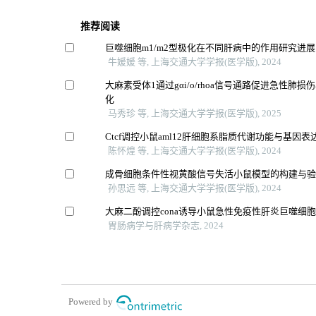
推荐阅读
巨噬细胞m1/m2型极化在不同肝病中的作用研究进展
牛媛媛 等, 上海交通大学学报(医学版), 2024
大麻素受体1通过gαi/o/rhoa信号通路促进急性肺
化
马秀珍 等, 上海交通大学学报(医学版), 2025
Ctcf调控小鼠aml12肝细胞系脂质代谢功能与基因表
陈怀煌 等, 上海交通大学学报(医学版), 2024
成骨细胞条件性视黄酸信号失活小鼠模型的构建与
孙思远 等, 上海交通大学学报(医学版), 2024
大麻二酚调控cona诱导小鼠急性免疫性肝炎巨噬细
胃肠病学与肝病学杂志, 2024
Powered by