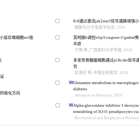
Il-6通过激活jak2stat3信号通
细胞与分子免疫学杂志, 2024
损伤小鼠巨噬细胞m1极
苦柯胺b调控
nlrp3
/
caspase-1
/
gsdmd
炎症
宁璞 等, 广西医科大学学报, 2024
达
多发性骨髓瘤细胞通过pi3k/akt信
究
彭逸伦 等, 中国全科医学, 2024
验证
Glutamine metabolism in macrophages: 
diabetes
胞的极化方向
Advances in Nutrition, 2019
Alpha-glucosidase inhibitor 1-deoxyn
remodeling of 3t3-l1 preadipocytes vi
Biochemical and Biophysical Resear