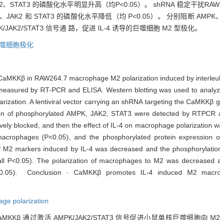
2、STAT3 的磷酸化水平明显升高（均P<0.05）。 shRNA 稳定干扰RAW26
JAK2 和 STAT3 的磷酸化水平降低（均 P<0.05）。 分别阻断 AMPK、
K/JAK2/STAT3 信号通 路，促进 IL-4 诱导的巨噬细胞 M2 型极化。
噬细胞极化
 CaMKKβ in RAW264.7 macrophage M2 polarization induced by interleuk
easured by RT-PCR and ELISA. Western blotting was used to analyze 
zation. A lentiviral vector carrying an shRNA targeting the CaMKKβ 
n of phosphorylated AMPK, JAK2, STAT3 were detected by RTPCR and
vely blocked, and then the effect of IL-4 on macrophage polarization 
2 macrophages (P<0.05), and the phosphorylated protein expressi
on of M2 markers induced by IL-4 was decreased and the phosphoryla
 P<0.05). The polarization of macrophages to M2 was decreased af
P<0.05). Conclusion · CaMKKβ promotes IL-4 induced M2 macroph
ge polarization
aMKKβ 通过激活 AMPK/JAK2/STAT3 信号促进小鼠单核巨噬细胞向 