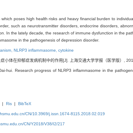
s which poses high health risks and heavy financial burden to individual
der, such as neurotransmitter disorders, endocrine disorders, abnorma
 on. In the lately decade, the research of immune dysfunction in the 
mmasome in the pathogenesis of depression disorder.
hanism,
NLRP3 inflammasome,
cytokine
症小体在抑郁症发病机制中的作用[J]. 上海交通大学学报（医学版）, 2018, 38(
-hui. Research progress of NLRP3 inflammasome in the pathogenesi
|
Ris
|
BibTeX
shsmu.edu.cn/CN/10.3969/j.issn.1674-8115.2018.02.019
shsmu.edu.cn/CN/Y2018/V38/I2/217