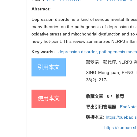
Abstract:
Depression disorder is a kind of serious mental illnes
many theories on the pathogenesis of depression disor
oxidative stress and mitochondrial dysfunction and so
newly hot-point. This review summarizes NLRP3 infla
Key words:
depression disorder,
pathogenesis mec
邢梦娟，彭代辉. NLRP3 炎
引用本文
XING Meng-juan, PENG Dai
38(2): 217-.
收藏文章
0
/
推荐
使用本文
导出引用管理器
EndNote
链接本文:
https://xuebao.
https://xuebao.