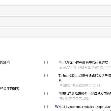
积的影响
Nlrp3炎症小体在肝病中的研究进展
云南大学 等, 解放军医学院学报, 202
Tlr4mir-223nlrp3信号通路
系
中国实用神经疾病杂志, 2024
神经炎症的研究
创伤后应激障碍模型小鼠海马和前额叶皮
神经解剖学杂志, 2024
Mild hypothermia reduces lipopolysac