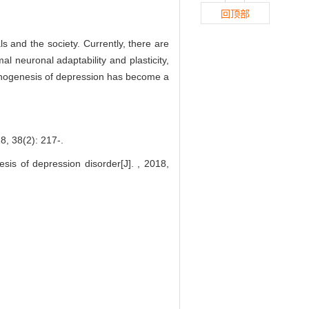
回顶部
s and the society. Currently, there are
l neuronal adaptability and plasticity,
pathogenesis of depression has become a
2): 217-.
s of depression disorder[J]. , 2018,