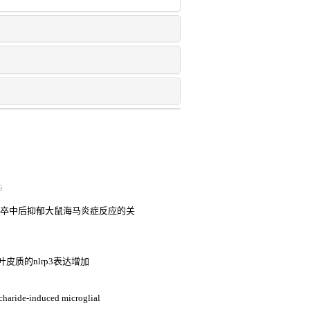
5
的表达与脑卒中后抑郁大鼠海马炎症反应的关
质的nlrp3表达增加
charide-induced microglial