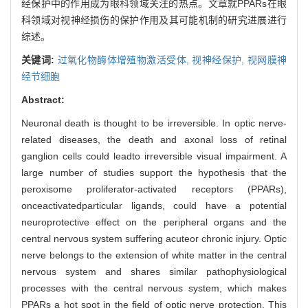
经保护中的作用成为眼科领域关注的热点。文章就PPARs在眼
科领域对视神经损伤的保护作用及其可能机制的研究进展进行
综述。
关键词:
过氧化物酶体增殖物激活受体,
视神经保护,
视网膜神
经节细胞
Abstract:
Neuronal death is thought to be irreversible. In optic nerve-
related diseases, the death and axonal loss of retinal
ganglion cells could leadto irreversible visual impairment. A
large number of studies support the hypothesis that the
peroxisome proliferator-activated receptors (PPARs),
onceactivatedparticular ligands, could have a potential
neuroprotective effect on the peripheral organs and the
central nervous system suffering acuteor chronic injury. Optic
nerve belongs to the extension of white matter in the central
nervous system and shares similar pathophysiological
processes with the central nervous system, which makes
PPARs a hot spot in the field of optic nerve protection. This