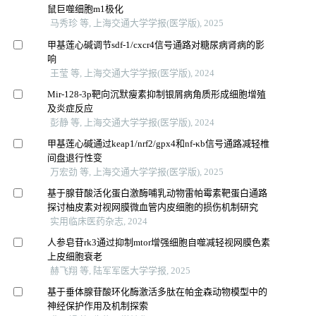
鼠巨噬细胞m1极化
马秀珍 等, 上海交通大学学报(医学版), 2025
甲基莲心碱调节sdf-1/cxcr4信号通路对糖尿病肾病的影
响
王莹 等, 上海交通大学学报(医学版), 2024
Mir-128-3p靶向沉默瘦素抑制银屑病角质形成细胞增殖
及炎症反应
彭静 等, 上海交通大学学报(医学版), 2024
甲基莲心碱通过keap1/nrf2/gpx4和nf-κb信号通路减轻椎
间盘退行性变
万宏劲 等, 上海交通大学学报(医学版), 2025
基于腺苷酸活化蛋白激酶哺乳动物雷帕霉素靶蛋白通路
探讨柚皮素对视网膜微血管内皮细胞的损伤机制研究
实用临床医药杂志, 2024
人参皂苷rk3通过抑制mtor增强细胞自噬减轻视网膜色素
上皮细胞衰老
赫飞翔 等, 陆军军医大学学报, 2025
基于垂体腺苷酸环化酶激活多肽在帕金森动物模型中的
神经保护作用及机制探索