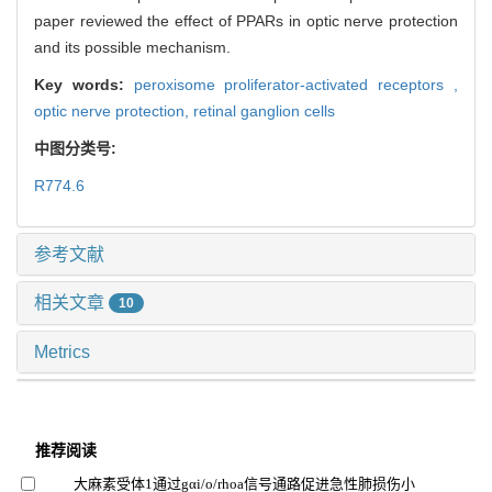
paper reviewed the effect of PPARs in optic nerve protection
and its possible mechanism.
Key words:
peroxisome proliferator-activated receptors ,
optic nerve protection,
retinal ganglion cells
中图分类号:
R774.6
参考文献
相关文章
10
Metrics
推荐阅读
大麻素受体1通过gαi/o/rhoa信号通路促进急性肺损伤小