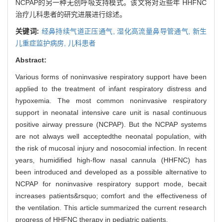
NCPAP的另一种无创呼吸支持模式。该文将对近些年 HHFNC
治疗儿科患者的研究进展进行综述。
关键词:
经鼻持续气道正压通气,
湿化高流量鼻导管通气,
新生
儿重症监护病房,
儿科患者
Abstract:
Various forms of noninvasive respiratory support have been
applied to the treatment of infant respiratory distress and
hypoxemia. The most common noninvasive respiratory
support in neonatal intensive care unit is nasal continuous
positive airway pressure (NCPAP). But the NCPAP systems
are not always well acceptedthe neonatal population, with
the risk of mucosal injury and nosocomial infection. In recent
years, humidified high-flow nasal cannula (HHFNC) has
been introduced and developed as a possible alternative to
NCPAP for noninvasive respiratory support mode, becait
increases patients&rsquo; comfort and the effectiveness of
the ventilation. This article summarized the current research
progress of HHFNC therapy in pediatric patients.