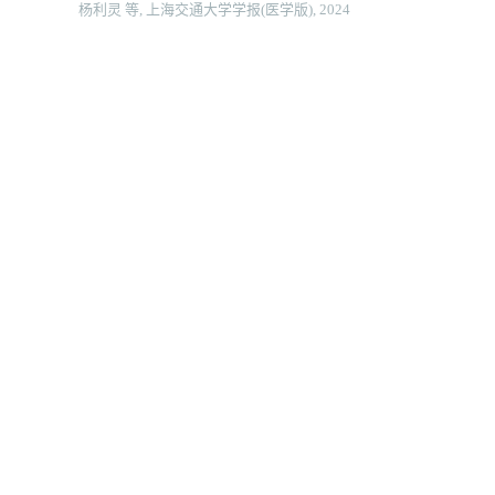
杨利灵 等, 上海交通大学学报(医学版), 2024
院前多模式预康复对胃肠道恶性肿瘤患者术前功能及术
后恢复效果的影响
台瑞 等, 上海交通大学学报(医学版), 2024
口腔运动训练联合小儿推拿对早产儿喂养不耐受的疗效
观察
崔方明 等, 上海交通大学学报(医学版), 2024
水动力清创治疗烧伤的效果：随机对照试验的系统评价
赵建磊 等, 上海交通大学学报(医学版), 2025
经鼻高流量预充氧可保障老年患者全麻气管插管诱导期
的安全
蔡清香 等, 南方医科大学学报, 2022
经鼻高流量湿化氧疗与高频通气对行无痛支气管镜检查
术患者血气指标的影响
资阳市人民医院呼吸内科 等, 中国内镜杂志, 2026
综合护理在实施经鼻高流量加温湿化氧疗的呼吸衰竭患
者中的应用效果
薛爱丽 等, 延边大学医学学报, 2025
经鼻湿化快速充氧交换通气联合手控喷射通气与喉罩通