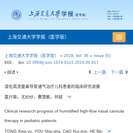
上海交通大学学报（医学版）
导
航
切
上海交通大学学报（医学版）
››
2018
,
Vol. 38
››
Issue (5)
:
换
565-.
doi:
10.3969/j.issn.1674-8115.2018.05.017
• 综述 •
上一篇
下一篇
湿化高流量鼻导管通气治疗儿科患者的临床研究进展
童兴瑜，尤纱纱，曹慧敏，何斌
Clinical research progress of humidified high-flow nasal cannula
therapy in pediatric patients
TONG Xing-yu, YOU Sha-sha, CAO Hui-min, HE Bin