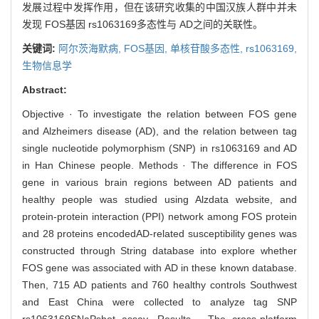
发展过程中发挥作用，但在该研究收集的中国汉族人群中并未
发现 FOS基因 rs1063169多态性与 AD之间的关联性。
关键词:
阿尔茨海默病,
FOS基因,
单核苷酸多态性,
rs1063169,
生物信息学
Abstract:
Objective · To investigate the relation between FOS gene
and Alzheimers disease (AD), and the relation between tag
single nucleotide polymorphism (SNP) in rs1063169 and AD
in Han Chinese people. Methods · The difference in FOS
gene in various brain regions between AD patients and
healthy people was studied using Alzdata website, and
protein-protein interaction (PPI) network among FOS protein
and 28 proteins encodedAD-related susceptibility genes was
constructed through String database into explore whether
FOS gene was associated with AD in these known database.
Then, 715 AD patients and 760 healthy controls Southwest
and East China were collected to analyze tag SNP
rs1063169SNaPshot assay. Results · The cross-platform