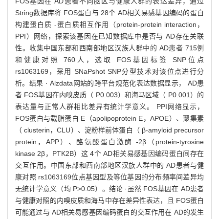
FOS基因在 AD患者不同脑区与健康人群的表达差异，通过
String数据库将 FOS蛋白与 28个 AD相关易感基因编码的蛋白
构建蛋白质 -蛋白质相互作用（protein-protein interaction，
PPI）网络，探索该基因在已知数据库中是否与 AD存在关联
性。收集中国东部和西南部地区汉族人群中的 AD患者 715例
和健康对照 760人，选取 FOS基因标签 SNP位点
rs1063169，采用 SNaPshot SNP分型技术对该位点进行分
析。结果 · Alzdata网站的跨平台规范化表达数据显示， AD患
者 FOS基因在内嗅皮质（ P0.003）和海马区域（ P0.001）的
表达量与正常人群相比差异有统计学意义。 PPI网络显示，
FOS蛋白与载脂蛋白 E（apolipoprotein E，APOE）、聚集素
（ clusterin，CLU）、淀粉样前体蛋白（ β-amyloid precursor
protein，APP）、酪氨酸蛋白激酶 -2β（protein-tyrosine
kinase 2β，PTK2B）这 4个 AD相关易感基因编码蛋白间存在
交互作用。中国东部和西南部地区汉族人群中的 AD患者与健
康对照 rs1063169位点基因型及等位基因的分布频率间差异均
无统计学意义（均 P>0.05）。结论 ·虽然 FOS基因在 AD患者
与健康对照的内嗅皮质和海马中存在差异性表达，且 FOS蛋白
可能通过与 AD相关易感基因编码蛋白的交互作用在 AD的发生