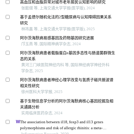
高血压和血脂异常对城市老年居民认知影响的研究
张懿熠 等, 上海交通大学学报(医学版), 2024
基于孟德尔随机化法的2型糖尿病与认知障碍因果关系
研究
林祎嘉 等, 上海交通大学学报(医学版), 2025
阿尔茨海默病易感基因及药物基因研究进展
邝玉燕 等, 国际精神病学杂志, 2024
阿尔茨海默病患者载脂蛋白e基因多态性与肠道菌群微生
态的关系
黄河三门峡医院神经内科 等, 国际神经病学神经外科
学杂志, 2025
阿尔茨海默病患者神经心理学改变与氢质子磁共振波谱
相关性研究
徐州医科大学学报, 2025
基于生物信息学分析的阿尔茨海默病核心基因挖掘及相
关通路分析
实用临床医药杂志, 2024
The association between il18, foxp3 and il13 genes
polymorphisms and risk of allergic rhinitis: a meta-
analysis
Inflammation Research, 2020