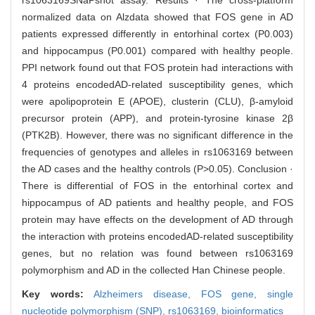
normalized data on Alzdata showed that FOS gene in AD
patients expressed differently in entorhinal cortex (P0.003)
and hippocampus (P0.001) compared with healthy people.
PPI network found out that FOS protein had interactions with
4 proteins encodedAD-related susceptibility genes, which
were apolipoprotein E (APOE), clusterin (CLU), β-amyloid
precursor protein (APP), and protein-tyrosine kinase 2β
(PTK2B). However, there was no significant difference in the
frequencies of genotypes and alleles in rs1063169 between
the AD cases and the healthy controls (P>0.05). Conclusion ·
There is differential of FOS in the entorhinal cortex and
hippocampus of AD patients and healthy people, and FOS
protein may have effects on the development of AD through
the interaction with proteins encodedAD-related susceptibility
genes, but no relation was found between rs1063169
polymorphism and AD in the collected Han Chinese people.
Key words:
Alzheimers disease,
FOS gene,
single
nucleotide polymorphism (SNP),
rs1063169,
bioinformatics