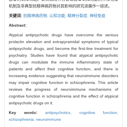
机制及非典型抗精神病药物对其影响的研究进展作一综述。
关键词:
抗精神病药物,
认知功能,
精神分裂症,
神经免疫
Abstract:
Atypical antipsychotic drugs have overcome the serious
prolactin elevation and extrapyramidal symptoms of typical
antipsychotic drugs, and become the first-line treatment for
psychiatry. Studies have found that atypical antipsychotic
drugs can modulate the immune inflammatory state of
patients and affect their cognitive function, and there is
increasing evidence suggesting that neuroimmune disorders
may impair cognitive function in schizophrenia. This article
reviews the progress of neuroimmune mechanisms of
cognitive function in schizophrenia and the effect of atypical
antipsychotic drugs on it.
Key words:
antipsychotics,
cognitive function,
schizophrenia,
neuroimmune