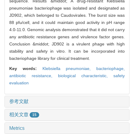
sequence. Results &middot; A drug-resistant Klebsiella
pneumoniae bacteriophage was isolated and designated as
JD902, which belonged to Caudovirales. The burst size was
88 pfu/cell, and it could maintain good activity in pH range
4.0-11.0. Genomic analysis demonstrated that it did not carry
any antibiotic resistance genes and virulence factor genes.
Conclusion &middot; JD902 is a virulent phage with high
stability and safety in vitro. It can be incorporated into
bacteriophage library for clinical treatment.
Key words:
Klebsiella pneumoniae,
bacteriophage,
antibiotic resistance,
biological characteristic,
safety
evaluation
参考文献
相关文章
15
Metrics