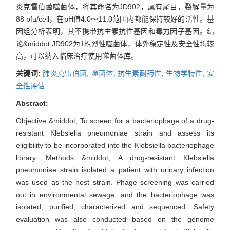
炎克雷伯菌噬菌体，将其命名为JD902，属有尾目，裂解量为
88 pfu/cell，在pH值4.0～11.0范围内都能保持较好的活性。基
因组分析表明，其不携带抗生素抗性基因和毒力因子基因。结
论&middot;JD902为1株烈性噬菌体，体外稳定性及安全性均较
高，可以纳入临床治疗使用噬菌体库。
关键词:
肺炎克雷伯菌,
噬菌体,
抗生素耐药性,
生物学特性,
安
全性评估
Abstract:
Objective &middot; To screen for a bacteriophage of a drug-
resistant Klebsiella pneumoniae strain and assess its
eligibility to be incorporated into the Klebsiella bacteriophage
library. Methods &middot; A drug-resistant Klebsiella
pneumoniae strain isolated a patient with urinary infection
was used as the host strain. Phage screening was carried
out in environmental sewage, and the bacteriophage was
isolated, purified, characterized and sequenced. Safety
evaluation was also conducted based on the genome