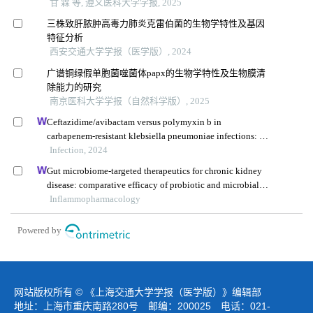
甘 霖 等, 遵义医科大学学报, 2025
三株致肝脓肿高毒力肺炎克雷伯菌的生物学特性及基因
特征分析
西安交通大学学报（医学版）, 2024
广谱铜绿假单胞菌噬菌体papx的生物学特性及生物膜清
除能力的研究
南京医科大学学报（自然科学版）, 2025
Ceftazidime/avibactam versus polymyxin b in
carbapenem-resistant klebsiella pneumoniae infections: a
propensity score-matched multicenter real-world study
Infection, 2024
Gut microbiome-targeted therapeutics for chronic kidney
disease: comparative efficacy of probiotic and microbial
preparations
Inflammopharmacology
Powered by
网站版权所有 © 《上海交通大学学报（医学版）》编辑部
地址：上海市重庆南路280号 邮编：200025 电话：021-