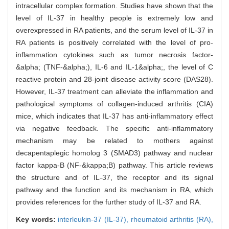
intracellular complex formation. Studies have shown that the
level of IL-37 in healthy people is extremely low and
overexpressed in RA patients, and the serum level of IL-37 in
RA patients is positively correlated with the level of pro-
inflammation cytokines such as tumor necrosis factor-
&alpha; (TNF-&alpha;), IL-6 and IL-1&alpha;, the level of C
reactive protein and 28-joint disease activity score (DAS28).
However, IL-37 treatment can alleviate the inflammation and
pathological symptoms of collagen-induced arthritis (CIA)
mice, which indicates that IL-37 has anti-inflammatory effect
via negative feedback. The specific anti-inflammatory
mechanism may be related to mothers against
decapentaplegic homolog 3 (SMAD3) pathway and nuclear
factor kappa-B (NF-&kappa;B) pathway. This article reviews
the structure and of IL-37, the receptor and its signal
pathway and the function and its mechanism in RA, which
provides references for the further study of IL-37 and RA.
Key words:
interleukin-37 (IL-37),
rheumatoid arthritis (RA),