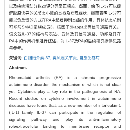
以及疾病活动分数28评分等呈正相关。然而，给予IL-37可以缓
解胶原诱导的关节炎小鼠的炎症及病理症状，继而表明IL-37可
能以负反馈的方式在RA中起着抑制炎症的作用，具体抗炎机制
可能与SMAD家族成员3、核因子&kappa;B等信号通路有关。
该文就IL-37的结构与表达、受体及其信号通路、功能及其在
RA中的作用机制进行综述，为IL-37及RA的后续研究提供思路
与参考。
关键词:
白细胞介素-37,
类风湿关节炎,
自身免疫病
Abstract:
Rheumatoid arthritis (RA) is a chronic progressive
autoimmune disorder, the mechanism of which is not clear
yet. Cytokines play a key role in the pathogenesis of RA.
Recent studies on cytokine involvement in autoimmune
diseases have found that, as a new member of interleukin-1
(IL-1) family, IL-37 can participate in the regulation of
signaling pathway and play its anti-inflammatory
roleextracellular binding to membrane receptor and