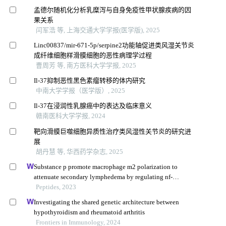
孟德尔随机化分析乳糜泻与自身免疫性甲状腺疾病的因
果关系
闫军浩 等, 上海交通大学学报(医学版), 2025
Linc00837/mir-671-5p/serpine2功能轴促进类风湿关节炎
成纤维细胞样滑膜细胞的恶性病理学过程
曹周芳 等, 南方医科大学学报, 2025
Il-37抑制恶性黑色素瘤转移的体内研究
中南大学学报（医学版）, 2025
Il-37在浸润性乳腺癌中的表达及临床意义
赣南医科大学学报, 2024
靶向滑膜巨噬细胞异质性治疗类风湿性关节炎的研究进
展
胡丹慧 等, 华西药学杂志, 2025
Substance p promote macrophage m2 polarization to
attenuate secondary lymphedema by regulating nf-
kb/nlrp3 signaling pathway
Peptides, 2023
Investigating the shared genetic architecture between
hypothyroidism and rheumatoid arthritis
Frontiers in Immunology, 2024