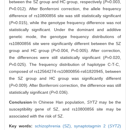
between the SZ group and HC group, respectively (
P
=0.003,
P
=0.012). After Bonferroni correction, the allele frequency
difference of rs10800856 site was still statistically significant
(
P
=0.015), while the genotype frequency difference was not
statistically significant. Under the dominant and additive
genetic mode, the genotype frequency distributions of
rs10800856 site were significantly different between the SZ
group and HC group (
P
=0.004
, P
=0.005). After correction,
the differences were still statistically significant (
P
=0.020,
P
=0.025). The frequency distribution of haplotype C-T-C,
composed of rs12564274-rs10800856-rs61820945, between
the SZ group and HC group was significantly different
(
P
=0.009). After Bonferroni correction, the difference was still
statistically significant (
P
=0.036).
Conclusion
·In Chinese Han population,
SYT2
may be the
susceptibility gene of SZ, and rs10800856 site may be
associated with the risk of SZ.
Key words:
schizophrenia (SZ),
synaptotagmin 2 (
SYT2
)