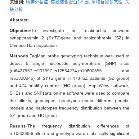
关键词:
精神分裂症,
突触结合蛋白2基因,
单核苷酸多态性,
关
联分析
Abstract:
Objective
·To investigate the relationship between
synaptotagmin 2 (
SYT2
)
gene and schizophrenia (SZ) in
Chinese Han population.
Methods
·TaqMan probe genotyping technique was used to
detect 5 single nucleotide polymorphism (SNP) sites
(rs6427957,rs907697,rs12564274,rs10800856 and
rs61820945) of
SYT2
gene in 478 SZ patients (SZ group)
and 474 healthy controls (HC group). HaploView software,
SHEsis and SNPstats online software were used to compare
the alleles, genotypes, genotypes under different genetic
models and haplotypes frequency distribution between the
SZ group and HC group.
Results
·The frequency distribution differences of
rs10800856 allele and genotype were statistically significant