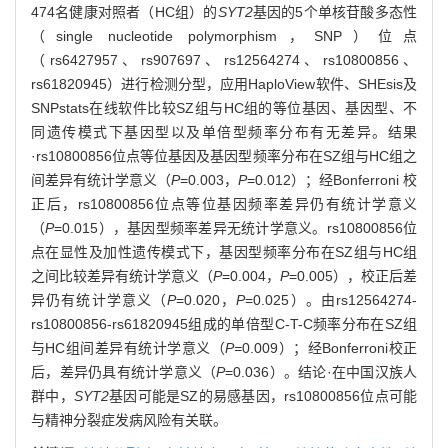
474名健康对照者（HC组）的
SYT2
基因的5个单核苷酸多态性
（single nucleotide polymorphism，SNP）位点
（rs6427957、rs907697、rs12564274、rs10800856、
rs61820945）进行检测分型，应用HaploView软件、SHEsis及
SNPstats在线软件比较SZ组与HC组的等位基因、基因型、不
同遗传模式下基因型以及单倍型频率分布有无差异。结果
·rs10800856位点等位基因及基因型频率分布在SZ组与HC组之
间差异有统计学意义（
P
=0.003，
P
=0.012）；经Bonferroni 校
正后，rs10800856位点等位基因频率差异仍有统计学意义
（
P
=0.015），基因型频率差异无统计学意义。rs10800856位
点在显性及加性遗传模式下，基因型频率分布在SZ组与HC组
之间比较差异有统计学意义（
P
=0.004，
P
=0.005），校正后差
异仍有统计学意义（
P
=0.020，
P
=0.025）。由rs12564274-
rs10800856-rs61820945组成的单倍型C-T-C频率分布在SZ组
与HC组间差异有统计学意义（
P=
0.009）；经Bonferroni校正
后，差异仍具有统计学意义（
P
=0.036）。结论·在中国汉族人
群中，
SYT2
基因可能是SZ的易感基因，rs10800856位点可能
与精神分裂症发病风险有关联。