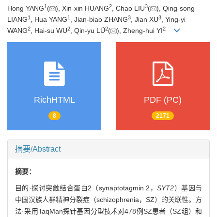
1
2
3
Hong YANG
(
), Xin-xin HUANG
, Chao LIU
(
), Qing-song
1
1
3
3
LIANG
, Hua YANG
, Jian-biao ZHANG
, Jian XU
, Ying-yi
2
2
2
2
WANG
, Hai-su WU
, Qin-yu LÜ
(
), Zheng-hui YI
RichHTML
PDF (PC)
8
2171
摘要/Abstract
摘要：
目的·探讨突触结合蛋白2（synaptotagmin 2，
SYT2
）基因与
中国汉族人群精神分裂症（schizophrenia，SZ）的关联性。方
法·采用TaqMan探针基因分型技术对478例SZ患者（SZ组）和