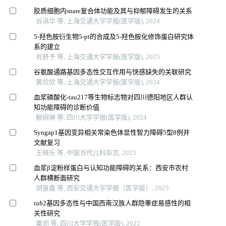
胶质细胞内snare复合体功能及其与抑郁障碍发生的关系
谷涓华 等, 上海交通大学学报(医学版), 2024
5-羟色胺衍生物5-pt的合成及5-羟色胺化修饰蛋白研究体
系的建立
肖舒予 等, 上海交通大学学报(医学版), 2025
谷氨酸通路基因多态性交互作用与快感缺失的关联研究
黄欣欣 等, 上海交通大学学报(医学版), 2024
血浆磷酸化-tau217等生物标志物对四川德阳地区人群认
知功能障碍的诊断价值
赖婉琳 等, 四川大学学报(医学版), 2024
Syngap1基因变异相关常染色体显性智力障碍5型8例并
文献复习
王晓乐 等, 中国当代儿科杂志, 2023
血浆β淀粉样蛋白与认知功能障碍的关系：西安市农村
人群横断面研究
胡童鑫 等, 西安交通大学学报（医学版）, 2025
tab
2基因多态性与中国西南汉族人群隐睾症易感性的相
关性研究
粟闵 等, 四川大学学报(医学版), 2022