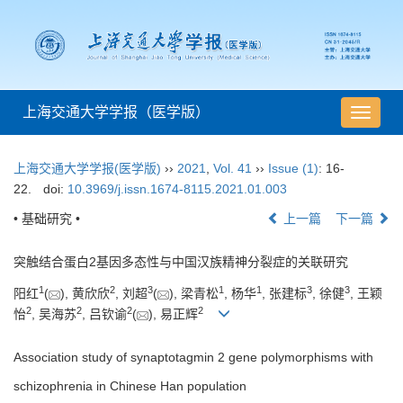
上海交通大学学报（医学版）
导
航
切
上海交通大学学报(医学版)
››
2021
,
Vol. 41
››
Issue (1)
: 16-
换
22.
doi:
10.3969/j.issn.1674-8115.2021.01.003
• 基础研究 •
上一篇
下一篇
突触结合蛋白2基因多态性与中国汉族精神分裂症的关联研究
1
2
3
1
1
3
3
阳红
(
), 黄欣欣
, 刘超
(
), 梁青松
, 杨华
, 张建标
, 徐健
, 王颖
2
2
2
2
怡
, 吴海苏
, 吕钦谕
(
), 易正辉
Association study of synaptotagmin 2 gene polymorphisms with
schizophrenia in Chinese Han population