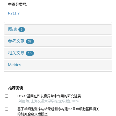
中图分类号:
R711.7
图/表
5
参考文献
37
相关文章
15
Metrics
推荐阅读
Dhx37基因在性发育异常中作用的研究进展
刘蓓 等, 上海交通大学学报(医学版), 2024
基于单细胞测序与转录组测序构建m2巨噬细胞基因相关
的前列腺癌预后模型