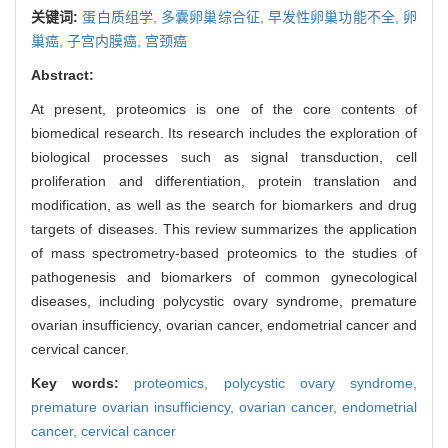
关键词:
蛋白质组学,
多囊卵巢综合征,
早发性卵巢功能不全,
卵
巢癌,
子宫内膜癌,
宫颈癌
Abstract:
At present, proteomics is one of the core contents of
biomedical research. Its research includes the exploration of
biological processes such as signal transduction, cell
proliferation and differentiation, protein translation and
modification, as well as the search for biomarkers and drug
targets of diseases. This review summarizes the application
of mass spectrometry-based proteomics to the studies of
pathogenesis and biomarkers of common gynecological
diseases, including polycystic ovary syndrome, premature
ovarian insufficiency, ovarian cancer, endometrial cancer and
cervical cancer.
Key words:
proteomics,
polycystic ovary syndrome,
premature ovarian insufficiency,
ovarian cancer,
endometrial
cancer,
cervical cancer