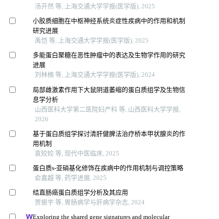
汤开然 等, 上海交通大学学报(医学版), 2025
小胶质细胞在中枢神经系统炎症性疾病中的作用和机制
研究进展
禹恺 等, 上海交通大学学报(医学版), 2025
多能蛋白聚糖在恶性肿瘤中的表达及生物学作用的研究
进展
刘林楠 等, 上海交通大学学报(医学版), 2024
局部雌激素作用下大鼠阴道萎缩的蛋白质组学及生物信
息学分析
山西医科大学第二医院妇产科 等, 山西医科大学学报,
2026
基于蛋白质组学探讨清肝健脾法治疗桥本甲状腺炎的作
用机制
袁姣姣 等, 现代中医临床, 2025
蛋白质s-亚硝基化修饰在疾病中的作用机制与调控策略
俞嘉越 等, 药学进展, 2025
结直肠癌蛋白质组学分析及其应用
贾振宇 等, 胃肠病学与肝病学杂志, 2024
Exploring the shared gene signatures and molecular