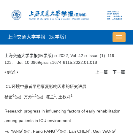
上海交通大学学报（医学版）
导
航
切
上海交通大学学报(医学版)
››
2022
,
Vol. 42
››
Issue (1)
: 119-
换
123.
doi:
10.3969/j.issn.1674-8115.2022.01.018
• 综述 •
上一篇
下一篇
ICU环境中患者早期康复影响因素的研究进展
1
1
,
2
1
1
杨富
(
), 方芳
(
), 陈兰
, 王秋莉
Research progress in influencing factors of early rehabilitation
among patients in ICU environment
1
1
,
2
1
1
Fu YANG
(
), Fang FANG
(
), Lan CHEN
, Qiuli WANG