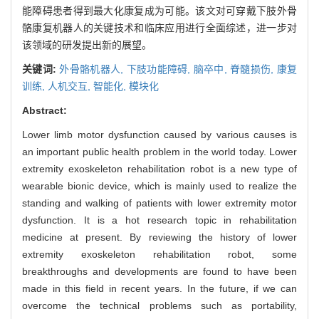
能障碍患者得到最大化康复成为可能。该文对可穿戴下肢外骨
骼康复机器人的关键技术和临床应用进行全面综述，进一步对
该领域的研发提出新的展望。
关键词:
外骨骼机器人,
下肢功能障碍,
脑卒中,
脊髓损伤,
康复
训练,
人机交互,
智能化,
模块化
Abstract:
Lower limb motor dysfunction caused by various causes is
an important public health problem in the world today. Lower
extremity exoskeleton rehabilitation robot is a new type of
wearable bionic device, which is mainly used to realize the
standing and walking of patients with lower extremity motor
dysfunction. It is a hot research topic in rehabilitation
medicine at present. By reviewing the history of lower
extremity exoskeleton rehabilitation robot, some
breakthroughs and developments are found to have been
made in this field in recent years. In the future, if we can
overcome the technical problems such as portability,