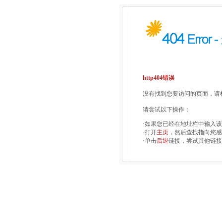
http404错误
没有找到您要访问的页面，请检
请尝试以下操作：
·如果您已经在地址栏中输入
·打开
主页
，然后查找指向您感
·单击
后退
链接，尝试其他链接