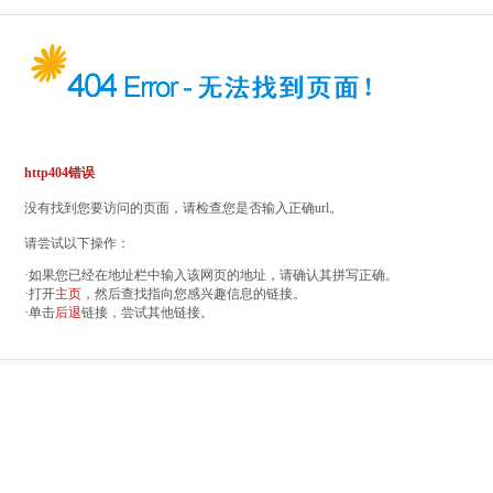
http404错误
没有找到您要访问的页面，请检查您是否输入正确url。
请尝试以下操作：
·如果您已经在地址栏中输入该网页的地址，请确认其拼写正确。
·打开
主页
，然后查找指向您感兴趣信息的链接。
·单击
后退
链接，尝试其他链接。