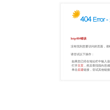
http404错误
没有找到您要访问的页面，请检
请尝试以下操作：
·如果您已经在地址栏中输入
·打开
主页
，然后查找指向您感
·单击
后退
链接，尝试其他链接