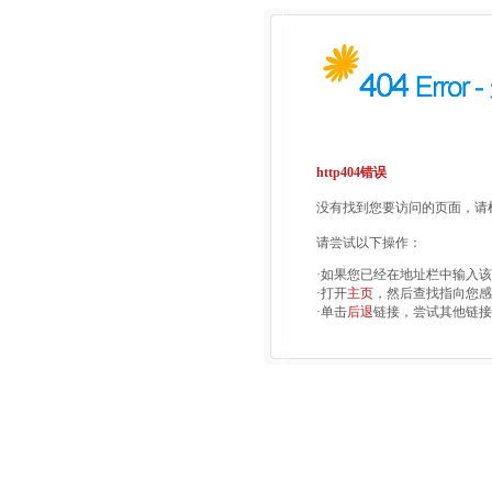
http404错误
没有找到您要访问的页面，请检
请尝试以下操作：
·如果您已经在地址栏中输入
·打开
主页
，然后查找指向您感
·单击
后退
链接，尝试其他链接