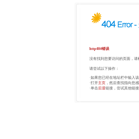
http404错误
没有找到您要访问的页面，请检
请尝试以下操作：
·如果您已经在地址栏中输入
·打开
主页
，然后查找指向您感
·单击
后退
链接，尝试其他链接