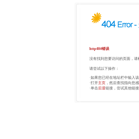
http404错误
没有找到您要访问的页面，请检
请尝试以下操作：
·如果您已经在地址栏中输入
·打开
主页
，然后查找指向您感
·单击
后退
链接，尝试其他链接