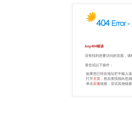
http404错误
没有找到您要访问的页面，请检
请尝试以下操作：
·如果您已经在地址栏中输入
·打开
主页
，然后查找指向您感
·单击
后退
链接，尝试其他链接