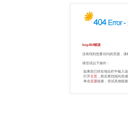
http404错误
没有找到您要访问的页面，请检
请尝试以下操作：
·如果您已经在地址栏中输入
·打开
主页
，然后查找指向您感
·单击
后退
链接，尝试其他链接