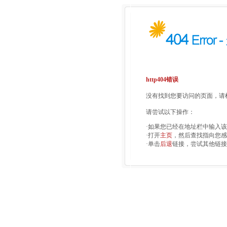
http404错误
没有找到您要访问的页面，请检
请尝试以下操作：
·如果您已经在地址栏中输入
·打开
主页
，然后查找指向您感
·单击
后退
链接，尝试其他链接