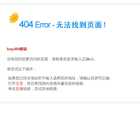
http404错误
没有找到您要访问的页面，请检查您是否输入正确url。
请尝试以下操作：
·如果您已经在地址栏中输入该网页的地址，请确认其拼写正确。
·打开
主页
，然后查找指向您感兴趣信息的链接。
·单击
后退
链接，尝试其他链接。