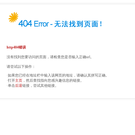
http404错误
没有找到您要访问的页面，请检查您是否输入正确url。
请尝试以下操作：
·如果您已经在地址栏中输入该网页的地址，请确认其拼写正确。
·打开
主页
，然后查找指向您感兴趣信息的链接。
·单击
后退
链接，尝试其他链接。