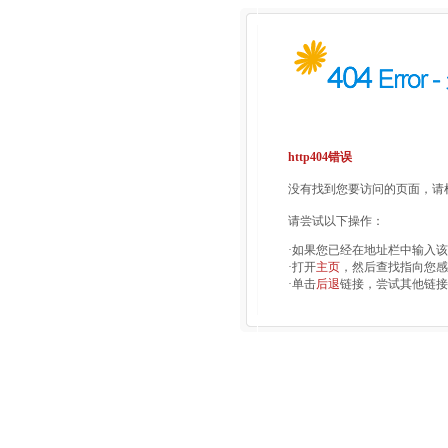
http404错误
没有找到您要访问的页面，请检
请尝试以下操作：
·如果您已经在地址栏中输入
·打开
主页
，然后查找指向您感
·单击
后退
链接，尝试其他链接