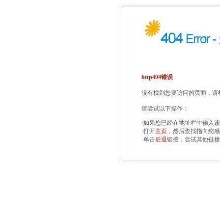
http404错误
没有找到您要访问的页面，请检
请尝试以下操作：
·如果您已经在地址栏中输入
·打开
主页
，然后查找指向您感
·单击
后退
链接，尝试其他链接