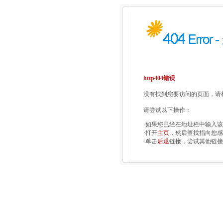
http404错误
没有找到您要访问的页面，请检
请尝试以下操作：
·如果您已经在地址栏中输入
·打开
主页
，然后查找指向您感
·单击
后退
链接，尝试其他链接