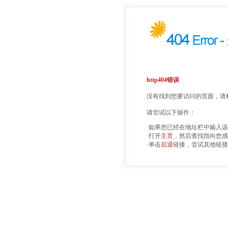
http404错误
没有找到您要访问的页面，请检
请尝试以下操作：
·如果您已经在地址栏中输入
·打开
主页
，然后查找指向您感
·单击
后退
链接，尝试其他链接