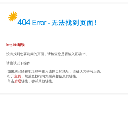
http404错误
没有找到您要访问的页面，请检查您是否输入正确url。
请尝试以下操作：
·如果您已经在地址栏中输入该网页的地址，请确认其拼写正确。
·打开
主页
，然后查找指向您感兴趣信息的链接。
·单击
后退
链接，尝试其他链接。