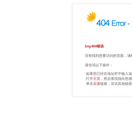
http404错误
没有找到您要访问的页面，请检
请尝试以下操作：
·如果您已经在地址栏中输入
·打开
主页
，然后查找指向您感
·单击
后退
链接，尝试其他链接