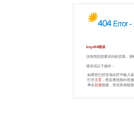
http404错误
没有找到您要访问的页面，请检
请尝试以下操作：
·如果您已经在地址栏中输入
·打开
主页
，然后查找指向您感
·单击
后退
链接，尝试其他链接