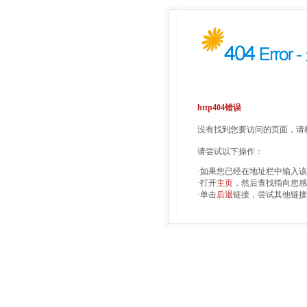
http404错误
没有找到您要访问的页面，请检
请尝试以下操作：
·如果您已经在地址栏中输入
·打开
主页
，然后查找指向您感
·单击
后退
链接，尝试其他链接