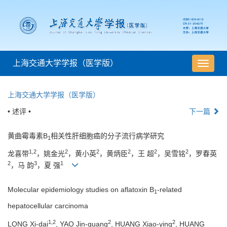
上海交通大学学报（医学版）
导
航
切
上海交通大学学报（医学版）
换
• 述评 •
下一篇
黄曲霉毒素B
相关性肝细胞癌的分子流行病学研究
1
1,2
2
2
2
2
2
龙喜带
，姚金光
，黄小英
，黄炳臣
，王 超
，吴雪铭
，罗春英
2
3
1
，马 韵
，夏 强
Molecular epidemiology studies on aflatoxin B
-related
1
hepatocellular carcinoma
1,2
2
2
LONG Xi-dai
, YAO Jin-guang
, HUANG Xiao-ying
, HUANG