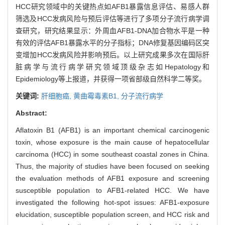
HCC研究领域中的关键热点如AFB1暴露信息评估、易感人群
筛选及HCC发病风险与预后评估等进行了多项分子流行病学调
查研究，研究结果显示：外周血AFB1-DNA加合物水平是一种
有效的评估AFB1暴露水平的分子指标；DNA修复基因编码区突
变增加HCC发病风险并影响预后。以上研究成果多次在国际肝
脏病学与流行病学研究领域顶级杂志如Hepatology和
Epidemiology等上报道，并获得一项省部级自然科学二等奖。
关键词:
肝细胞癌,
黄曲霉毒素B1,
分子流行病学
Abstract:
Aflatoxin B1 (AFB1) is an important chemical carcinogenic
toxin, whose exposure is the main cause of hepatocellular
carcinoma (HCC) in some southeast coastal zones in China.
Thus, the majority of studies have been focused on seeking
the evaluation methods of AFB1 exposure and screening
susceptible population to AFB1-related HCC. We have
investigated the following hot-spot issues: AFB1-exposure
elucidation, susceptible population screen, and HCC risk and