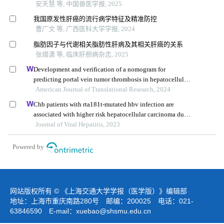
安天慧 等, 中国兽医学报, 2025
我国原发性肝癌的流行病学特征及精准防控
曹广文 等, 广西医科大学学报, 2024
脂肪因子与代谢相关脂肪性肝病及其相关肝癌的关系
张熠潇 等, 临床肝胆病杂志, 2025
Development and verification of a nomogram for
predicting portal vein tumor thrombosis in hepatocellular
carcinoma
American Journal of Translational Research, 2024
Chb patients with rta181t-mutated hbv infection are
associated with higher risk hepatocellular carcinoma due
to increases in mutation rates of tumour suppressor genes
Journal of Viral Hepatitis, 2023
Powered by
网站版权所有 © 《上海交通大学学报（医学版）》编辑部
地址：上海市重庆南路280号 邮编：200025 电话：021-
63846590 E-mail：
xuebao@shsmu.edu.cn