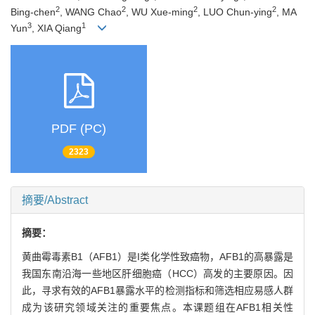
2
2
2
2
Bing-chen
, WANG Chao
, WU Xue-ming
, LUO Chun-ying
, MA
3
1
Yun
, XIA Qiang
PDF (PC)
2323
摘要/Abstract
摘要：
黄曲霉毒素B1（AFB1）是I类化学性致癌物，AFB1的高暴露是
我国东南沿海一些地区肝细胞癌（HCC）高发的主要原因。因
此，寻求有效的AFB1暴露水平的检测指标和筛选相应易感人群
成为该研究领域关注的重要焦点。本课题组在AFB1相关性