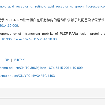
tinoic acid receptor α,
retinoic acid receptor α,
green fluorescence
技术揭示PLZF-RARα融合蛋白在细胞核内的运动性依赖于其配基及转录活性
.2014.10.009
.
ndency of intranuclear mobility of PLZF-RARα fusion proteins on l
: 10.3969/j.issn.1674-8115.2014.10.009
.
|
Ris
|
BibTeX
shsmu.edu.cn/CN/10.3969/j.issn.1674-8115.2014.10.009
shsmu.edu.cn/CN/Y2014/V34/I10/1463