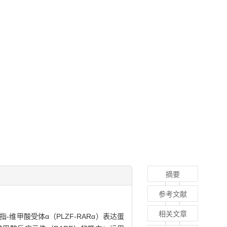
摘要
参考文献
相关文章
维甲酸受体α（PLZF-RARα）表达蛋