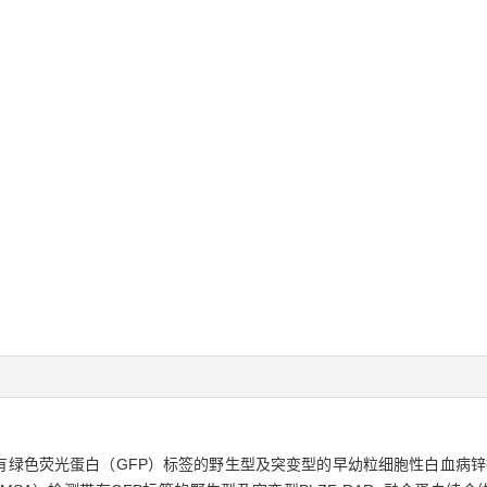
绿色荧光蛋白（GFP）标签的野生型及突变型的早幼粒细胞性白血病锌指-