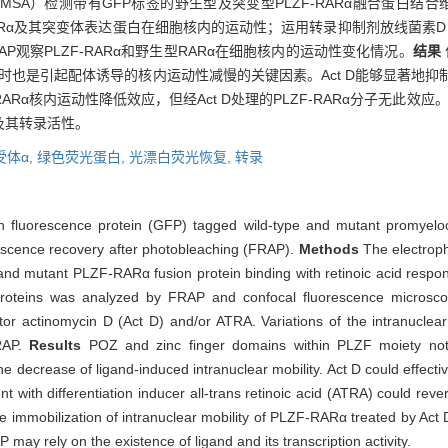
MSA）检测带有GFP标签的野生型及突变型PLZF-RARα融合蛋白结
RARα及其突变体表达蛋白在细胞核内的运动性；运用转录抑制剂放线菌素D （
用FRAP观察PLZF-RARα和野生型RARα在细胞核内的运动性变化情况。
结果
时也是引起配体诱导的核内运动性减慢的关键因素。Act D能够显著地抑制P
ARα核内运动性降低效应，但经Act D处理的PLZF-RARα分子无此效应
及其转录活性。
受体α,
绿色荧光蛋白,
光漂白荧光恢复,
转录
en fluorescence protein (GFP) tagged wild-type and mutant promyelocy
escence recovery after photobleaching (FRAP).
Methods
The electroph
e and mutant PLZF-RARα fusion protein binding with retinoic acid resp
 proteins was analyzed by FRAP and confocal fluorescence micr
bitor actinomycin D (Act D) and/or ATRA. Variations of the intranucle
RAP.
Results
POZ and zinc finger domains within PLZF moiety not 
 decrease of ligand-induced intranuclear mobility. Act D could effectiv
th differentiation inducer all-trans retinoic acid (ATRA) could rever
he immobilization of intranuclear mobility of PLZF-RARα treated by Act
ay rely on the existence of ligand and its transcription activity.