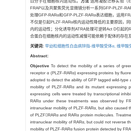
白分子在细胞核内运动性。
方法
运用凝胶迁移实验（E
FRAP以及共聚焦荧光显微镜分析一系列GFP-PLZF-
处理GFP-RARα和GFP-PLZF-RARα表达细胞，运
不仅是引起PLZF-RARα核内运动性降低的主要原因，同
内的运动性；分化诱导剂ATRA处理可逆转Act D引起的R
合蛋白在细胞核内的运动性减慢可能依赖于配体的存在
关键词:
早幼粒细胞性白血病锌指-维甲酸受体α,
维甲酸
Abstract:
Objective
To detect the mobility of a series of gre
receptor α (PLZF-RARα) expressing proteins by fluor
adopted to detect the ability of GFP tagged wild-typ
mobility of PLZF-RARα and its mutant expressing
expressing cells were treated by transcriptional inhi
RARα under these treatments was observed by F
intranuclear mobility of PLZF-RARα, but also caused the
of PLZFRARα and RARα protein molecules. Treatment wi
intranuclear mobility of RARα, but could not reverse t
mobility of PLZF-RARα fusion protein detected by FRAP m