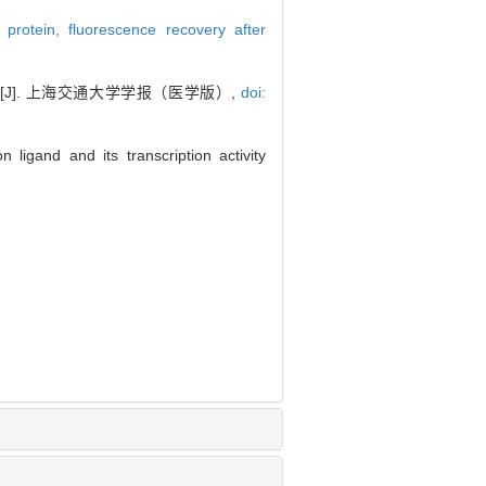
 protein,
fluorescence recovery after
[J]. 上海交通大学学报（医学版）,
doi:
igand and its transcription activity