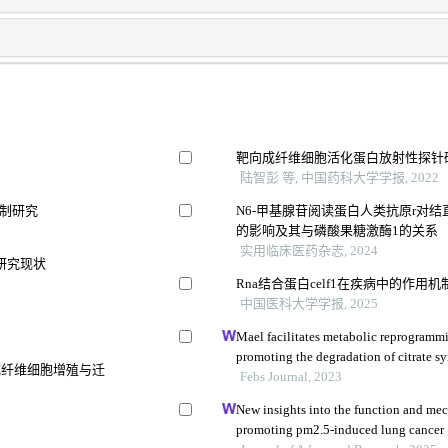
靶向成纤维细胞活化蛋白放射性探针
陆智彭 等, 中国药科大学学报, 2022
机制研究
N6-甲基腺苷阅读蛋白人类抗原r对
的影响及其与磷酸果糖激酶1的关系
实用临床医药杂志, 2024
研究现状
Rna结合蛋白celf1在疾病中的作用机
中国医科大学学报, 2025
Mael facilitates metabolic reprogrammi
promoting the degradation of citrate s
进成纤维细胞增殖与迁
chaperone-mediated autophagy
Febs Journal, 2023
New insights into the function and mec
promoting pm2.5-induced lung cancer