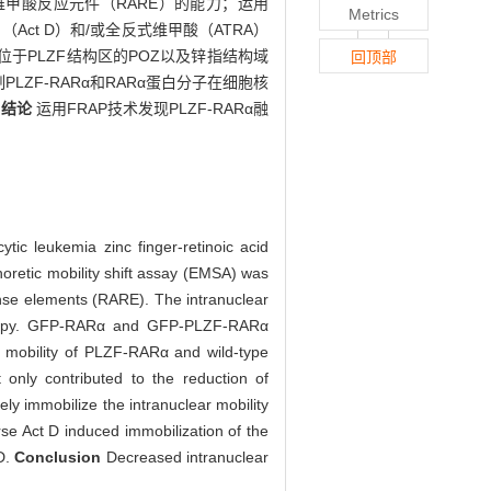
合维甲酸反应元件（RARE）的能力；运用
Metrics
Act D）和/或全反式维甲酸（ATRA）
位于PLZF结构区的POZ以及锌指结构域
回顶部
LZF-RARα和RARα蛋白分子在细胞核
。
结论
运用FRAP技术发现PLZF-RARα融
tic leukemia zinc finger-retinoic acid
oretic mobility shift assay (EMSA) was
onse elements (RARE). The intranuclear
oscopy. GFP-RARα and GFP-PLZF-RARα
ar mobility of PLZF-RARα and wild-type
only contributed to the reduction of
ely immobilize the intranuclear mobility
se Act D induced immobilization of the
 D.
Conclusion
Decreased intranuclear