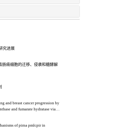
研究进展
结直肠癌细胞的迁移、侵袭和糖酵解
制
ng and breast cancer progression by
ynthase and fumarate hydratase via
hanisms of pirna pmlcpir in