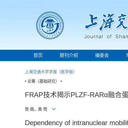
首页
期刊介绍
编委会
上海交通大学学报（医学版）
• 论著（基础研究） •
FRAP技术揭示PLZF-RARα
贺 薇，黄 莺
Dependency of intranuclear mobilit