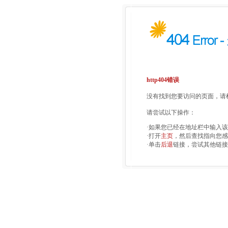
http404错误
没有找到您要访问的页面，请检
请尝试以下操作：
·如果您已经在地址栏中输入
·打开
主页
，然后查找指向您感
·单击
后退
链接，尝试其他链接