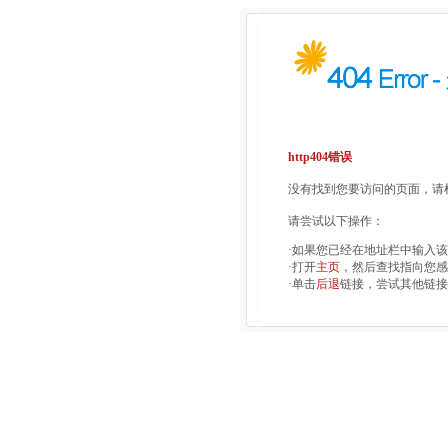
http404错误
没有找到您要访问的页面，请检
请尝试以下操作：
·如果您已经在地址栏中输入
·打开
主页
，然后查找指向您感
·单击
后退
链接，尝试其他链接