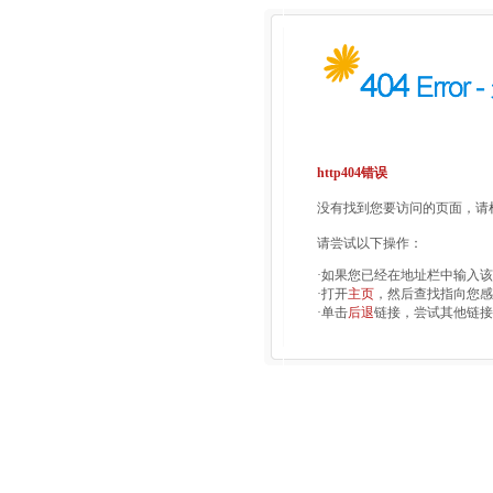
http404错误
没有找到您要访问的页面，请检
请尝试以下操作：
·如果您已经在地址栏中输入
·打开
主页
，然后查找指向您感
·单击
后退
链接，尝试其他链接